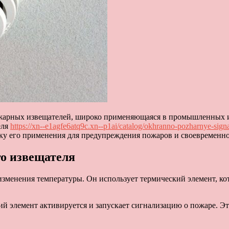
жарных извещателей, широко применяющаяся в промышленных и
еля
https://xn--e1agfe6atq9c.xn--p1ai/catalog/okhranno-pozharnye-sign
фику его применения для предупреждения пожаров и своевремен
го извещателя
изменения температуры. Он использует термический элемент, 
ий элемент активируется и запускает сигнализацию о пожаре. Эт