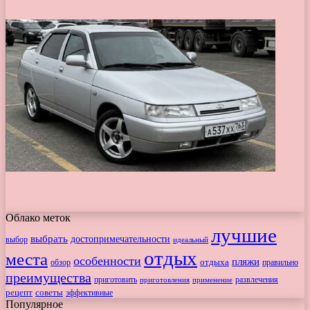
Облако меток
лучшие
выбрать
достопримечательности
выбор
идеальный
отдых
места
особенности
пляжи
обзор
отдыха
правильно
преимущества
приготовить
приготовления
развлечения
применение
рецепт
советы
эффективные
Популярное