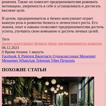
решения. Также он помогает предпринимателям развивать
мотивацию, уверенность в себе и устанавливать и достигать
высокие цели.
В целом, предприниматель и бизнес-консультант играет
важную роль в развитии бизнеса и личностного роста. Его
знания, опыт и навыки позволяют предпринимателям достичь
успеха, улучшить свою компанию и достичь личных целей.
Теги
бизнес-консультант
бизнеса
обзор
предприниматель
развитие
06.12.2023
0
Время чтения: 1 минута
Facebook
X
Pinterest
Вконтакте
Одноклассники
Messenger
Messenger
WhatsApp
Telegram
Viber
Печатать
ПОХОЖИЕ СТАТЬИ