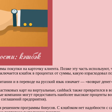
ы покупки на карточку клиента. Позже эту часть используют, чт
аключается кэшбэк в процентах от суммы, какую израсходовал п
нии и в переводе на русский язык означает — «возврат денег
стиковых карт на виртуальные, cashback также превратился в в
ые компании могут предоставить наиболее высокие проценты во
т соглашений предприятия).
 решением программы бонусов. С кэшбэком нет надобности с са