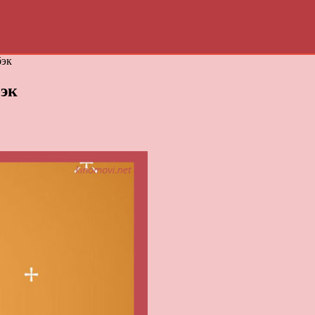
бэк
эк