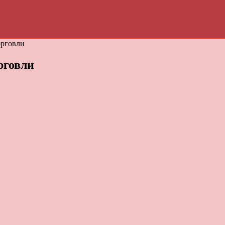
орговли
рговли