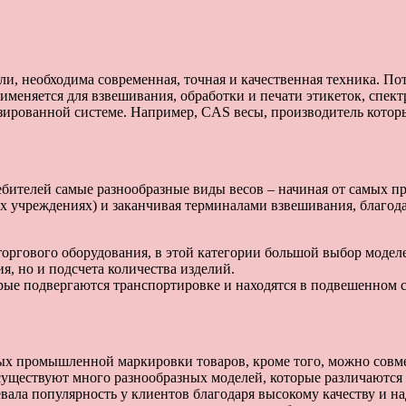
ли, необходима современная, точная и качественная техника. По
рименяется для взвешивания, обработки и печати этикеток, спе
изированной системе. Например, CAS весы, производитель котор
ителей самые разнообразные виды весов – начиная от самых про
х учреждениях) и заканчивая терминалами взвешивания, благо
торгового оборудования, в этой категории большой выбор модел
, но и подсчета количества изделий.
рые подвергаются транспортировке и находятся в подвешенном 
х промышленной маркировки товаров, кроме того, можно совмес
уществуют много разнообразных моделей, которые различаются к
вала популярность у клиентов благодаря высокому качеству и н