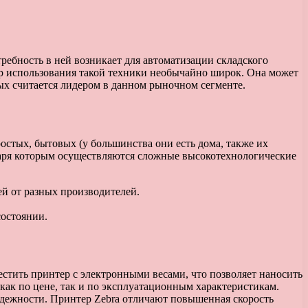
требность в ней возникает для автоматизации складского
ктр использования такой техники необычайно широк.
Она может
ых считается лидером в данном рыночном сегменте.
стых, бытовых (у большинства они есть дома, также их
даря которым осуществляются сложные высокотехнологические
ей от разных производителей.
состоянии.
тить принтер с электронными весами, что позволяет наносить
ак по цене, так и по эксплуатационным характеристикам.
адежности. Принтер Zebra отличают повышенная скорость