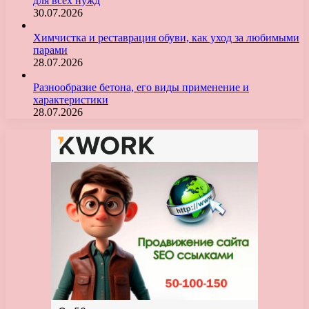
для всех нужд
30.07.2026
Химчистка и реставрация обуви, как уход за любимыми
парами
28.07.2026
Разнообразие бетона, его виды применение и
характеристики
28.07.2026