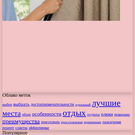
Облако меток
лучшие
выбрать
достопримечательности
выбор
идеальный
отдых
места
особенности
пляжи
обзор
отдыха
правильно
преимущества
приготовить
приготовления
развлечения
применение
рецепт
советы
эффективные
Популярное