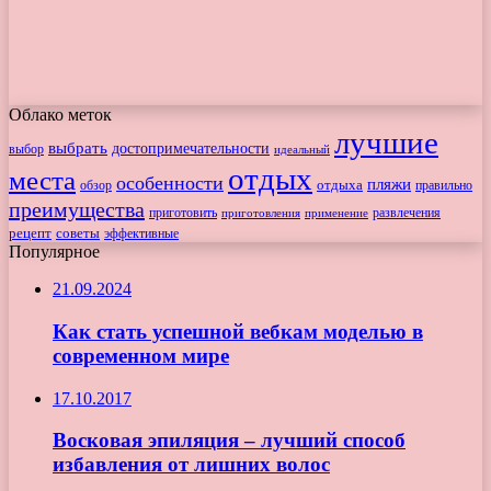
Облако меток
лучшие
выбрать
достопримечательности
выбор
идеальный
отдых
места
особенности
пляжи
обзор
отдыха
правильно
преимущества
приготовить
приготовления
развлечения
применение
рецепт
советы
эффективные
Популярное
21.09.2024
Как стать успешной вебкам моделью в
современном мире
17.10.2017
Восковая эпиляция – лучший способ
избавления от лишних волос