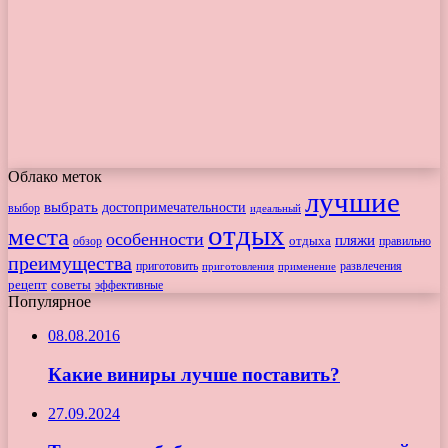
Облако меток
лучшие
выбрать
достопримечательности
выбор
идеальный
отдых
места
особенности
пляжи
обзор
отдыха
правильно
преимущества
приготовить
приготовления
развлечения
применение
рецепт
советы
эффективные
Популярное
08.08.2016
Какие виниры лучше поставить?
27.09.2024