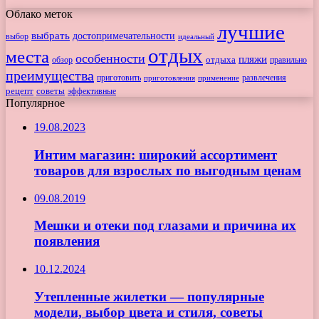
Облако меток
лучшие
выбрать
достопримечательности
выбор
идеальный
отдых
места
особенности
пляжи
обзор
отдыха
правильно
преимущества
приготовить
приготовления
развлечения
применение
рецепт
советы
эффективные
Популярное
19.08.2023
Интим магазин: широкий ассортимент
товаров для взрослых по выгодным ценам
09.08.2019
Мешки и отеки под глазами и причина их
появления
10.12.2024
Утепленные жилетки — популярные
модели, выбор цвета и стиля, советы