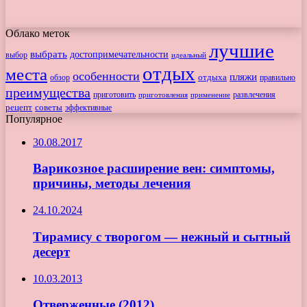
Облако меток
лучшие
выбрать
достопримечательности
выбор
идеальный
отдых
места
особенности
пляжи
обзор
отдыха
правильно
преимущества
приготовить
приготовления
развлечения
применение
рецепт
советы
эффективные
Популярное
30.08.2017
Варикозное расширение вен: симптомы,
причины, методы лечения
24.10.2024
Тирамису с творогом — нежный и сытный
десерт
10.03.2013
Отверженные (2012)