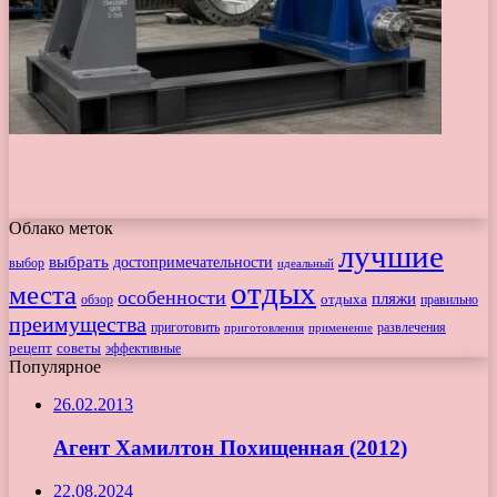
Облако меток
лучшие
выбрать
достопримечательности
выбор
идеальный
отдых
места
особенности
пляжи
обзор
отдыха
правильно
преимущества
приготовить
приготовления
развлечения
применение
рецепт
советы
эффективные
Популярное
26.02.2013
Агент Хамилтон Похищенная (2012)
22.08.2024