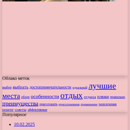
Облако меток
лучшие
выбрать
достопримечательности
выбор
идеальный
отдых
места
особенности
пляжи
обзор
отдыха
правильно
преимущества
приготовить
приготовления
развлечения
применение
рецепт
советы
эффективные
Популярное
10.02.2025