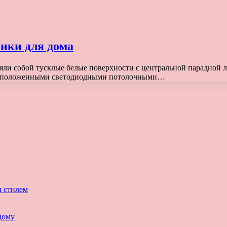
ики для дома
ляли собой тусклые белые поверхности с центральной парадной
расположенными светодиодными потолочными…
м стилем
дому