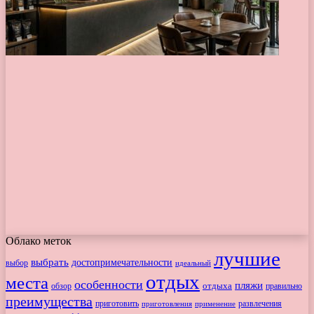
Облако меток
лучшие
выбрать
достопримечательности
выбор
идеальный
отдых
места
особенности
пляжи
обзор
отдыха
правильно
преимущества
приготовить
приготовления
развлечения
применение