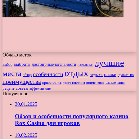
Облако меток
лучшие
выбрать
достопримечательности
выбор
идеальный
отдых
места
особенности
пляжи
обзор
отдыха
правильно
преимущества
приготовить
приготовления
развлечения
применение
рецепт
советы
эффективные
Популярное
30.01.2025
Обзор и особенности популярного казино
Rox Casino для игроков
10.02.2025