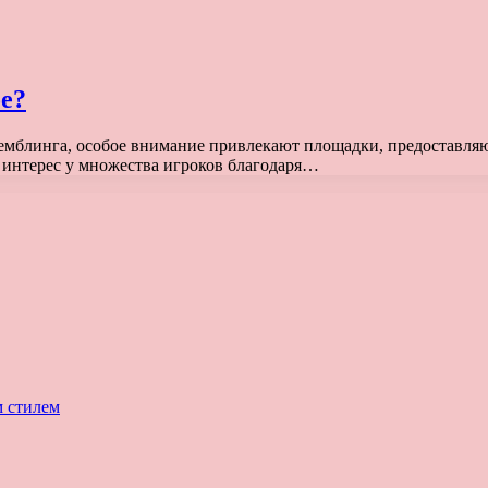
ое?
емблинга, особое внимание привлекают площадки, предоставля
 интерес у множества игроков благодаря…
м стилем