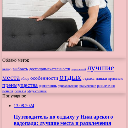
Облако меток
лучшие
выбрать
достопримечательности
выбор
идеальный
отдых
места
особенности
пляжи
обзор
отдыха
правильно
преимущества
приготовить
приготовления
развлечения
применение
рецепт
советы
эффективные
Популярное
13.08.2024
Путеводитель по отдыху у Ниагарского
водопада: лучшие места и развлечения