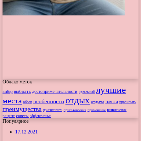
Облако меток
лучшие
выбрать
достопримечательности
выбор
идеальный
отдых
места
особенности
пляжи
обзор
отдыха
правильно
преимущества
приготовить
приготовления
развлечения
применение
рецепт
советы
эффективные
Популярное
17.12.2021