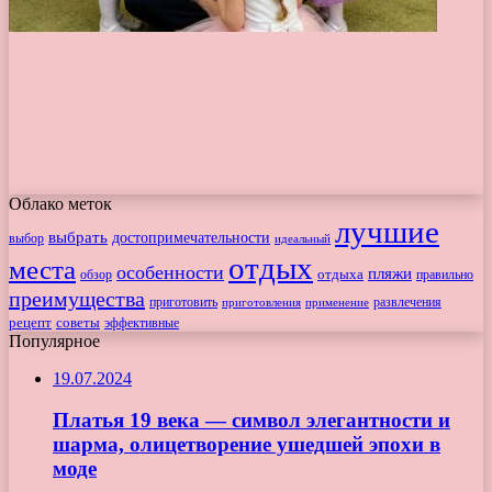
Облако меток
лучшие
выбрать
достопримечательности
выбор
идеальный
отдых
места
особенности
пляжи
обзор
отдыха
правильно
преимущества
приготовить
приготовления
развлечения
применение
рецепт
советы
эффективные
Популярное
19.07.2024
Платья 19 века — символ элегантности и
шарма, олицетворение ушедшей эпохи в
моде