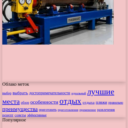
Облако меток
лучшие
выбрать
достопримечательности
выбор
идеальный
отдых
места
особенности
пляжи
обзор
отдыха
правильно
преимущества
приготовить
приготовления
развлечения
применение
рецепт
советы
эффективные
Популярное