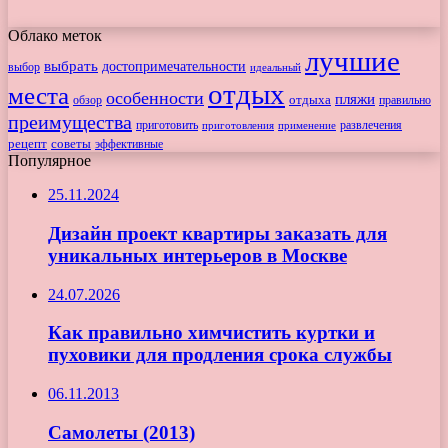
Облако меток
лучшие
выбрать
достопримечательности
выбор
идеальный
отдых
места
особенности
пляжи
обзор
отдыха
правильно
преимущества
приготовить
приготовления
развлечения
применение
рецепт
советы
эффективные
Популярное
25.11.2024
Дизайн проект квартиры заказать для
уникальных интерьеров в Москве
24.07.2026
Как правильно химчистить куртки и
пуховики для продления срока службы
06.11.2013
Самолеты (2013)