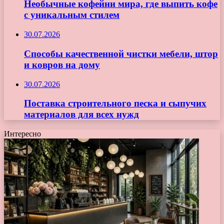
Необычные кофейни мира, где выпить кофе
с уникальным стилем
30.07.2026
Способы качественной чистки мебели, штор
и ковров на дому
30.07.2026
Поставка строительного песка и сыпучих
материалов для всех нужд
Интересно