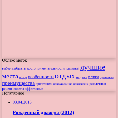
Облако меток
лучшие
выбрать
достопримечательности
выбор
идеальный
отдых
места
особенности
пляжи
обзор
отдыха
правильно
преимущества
приготовить
приготовления
развлечения
применение
рецепт
советы
эффективные
Популярное
03.04.2013
Рожденный дважды (2012)